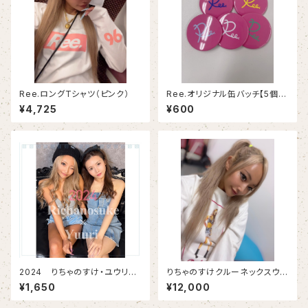
Ree.ロングTシャツ（ピンク）
Ree.オリジナル缶バッチ【5個セ
ット】
¥4,725
¥600
2024 りちゃのすけ・ユウリ
りちゃのすけクルーネックスウェ
卓上カレンダー
ット
¥1,650
¥12,000