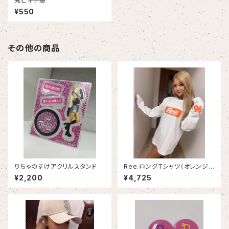
鬼ヒキ手袋
¥550
その他の商品
りちゃのすけアクリルスタンド
Ree.ロングTシャツ（オレンジ
ロゴ）
¥2,200
¥4,725